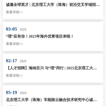
诚邀全球英才 | 北京理工大学（珠海）前沿交叉学域招聘公告
查看详情>>
03-05
2025
“理”应有你！2025年海外优青项目来啦！
查看详情>>
02-17
2025
【人才招聘】海纳百川 与“理”同行 | 2025北京理工大学（珠海）诚邀全球英才！
查看详情>>
05-19
2024
北京理工大学（珠海）车能路云融合技术研究中心诚聘天下英才