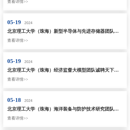
查看详情>>
05-19
2024
北京理工大学（珠海）新型半导体与先进存储器团队诚聘天下英才
查看详情>>
05-19
2024
北京理工大学（珠海）经济监督大模型团队诚聘天下英才
查看详情>>
05-18
2024
北京理工大学（珠海）海洋装备与防护技术研究团队诚聘天下英才
查看详情>>