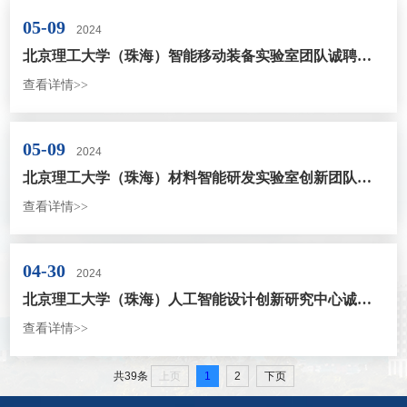
05-09
2024
北京理工大学（珠海）智能移动装备实验室团队诚聘天下英才
查看详情>>
05-09
2024
北京理工大学（珠海）材料智能研发实验室创新团队诚聘天下英才
查看详情>>
04-30
2024
北京理工大学（珠海）人工智能设计创新研究中心诚聘天下英才
查看详情>>
上页
1
2
下页
共39条