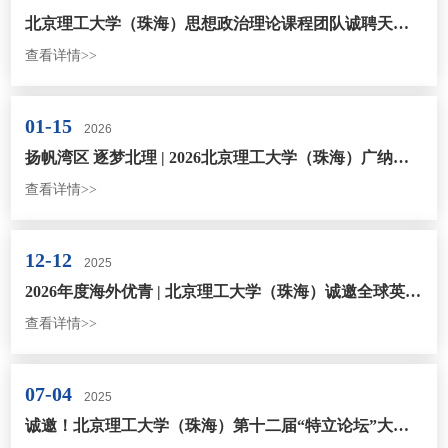
北京理工大学（珠海）思想政治理论课程团队诚聘天下英才
查看详情>>
01-15
2026
扬帆湾区 逐梦北理 | 2026北京理工大学（珠海）广纳贤才！
查看详情>>
12-12
2025
2026年度海外优青 | 北京理工大学（珠海）诚邀全球英才！
查看详情>>
07-04
2025
诚邀！北京理工大学（珠海）第十二届“特立论坛”大湾区国际青年学者论坛