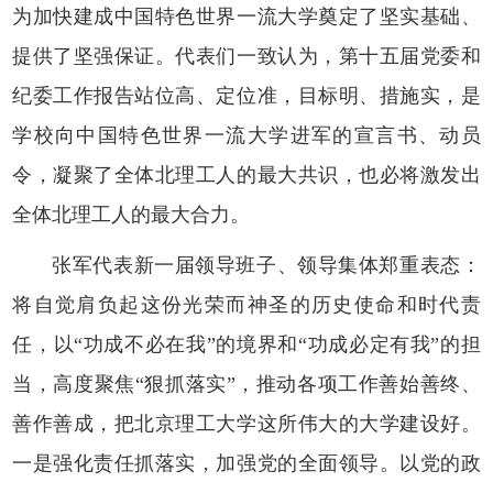
为加快建成中国特色世界一流大学奠定了坚实基础、
提供了坚强保证。代表们一致认为，第十五届党委和
纪委工作报告站位高、定位准，目标明、措施实，是
学校向中国特色世界一流大学进军的宣言书、动员
令，凝聚了全体北理工人的最大共识，也必将激发出
全体北理工人的最大合力。
张军代表新一届领导班子、领导集体郑重表态：
将自觉肩负起这份光荣而神圣的历史使命和时代责
任，以“功成不必在我”的境界和“功成必定有我”的担
当，高度聚焦“狠抓落实”，推动各项工作善始善终、
善作善成，把北京理工大学这所伟大的大学建设好。
一是强化责任抓落实，加强党的全面领导。以党的政