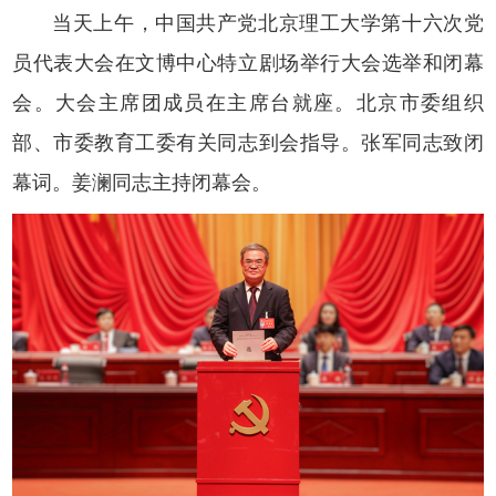
当天上午，中国共产党北京理工大学第十六次党
员代表大会在文博中心特立剧场举行大会选举和闭幕
会。大会主席团成员在主席台就座。北京市委组织
部、市委教育工委有关同志到会指导。张军同志致闭
幕词。姜澜同志主持闭幕会。