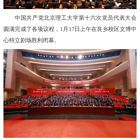
中国共产党北京理工大学第十六次党员代表大会
圆满完成了各项议程，1月17日上午在良乡校区文博中
心特立剧场胜利闭幕。