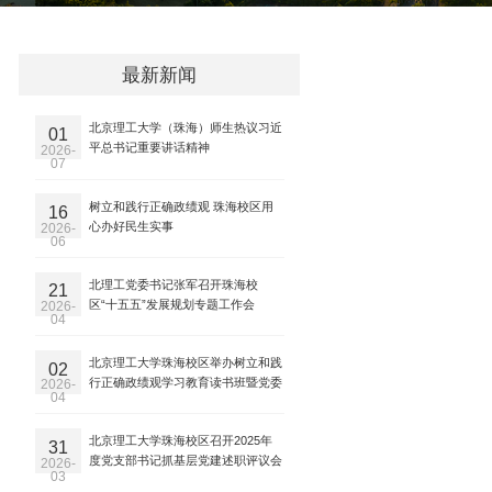
最新新闻
北京理工大学（珠海）师生热议习近
01
平总书记重要讲话精神
2026-
07
树立和践行正确政绩观 珠海校区用
16
心办好民生实事
2026-
06
北理工党委书记张军召开珠海校
21
区“十五五”发展规划专题工作会
2026-
04
北京理工大学珠海校区举办树立和践
02
行正确政绩观学习教育读书班暨党委
2026-
04
理论学习中心组学习
北京理工大学珠海校区召开2025年
31
度党支部书记抓基层党建述职评议会
2026-
03