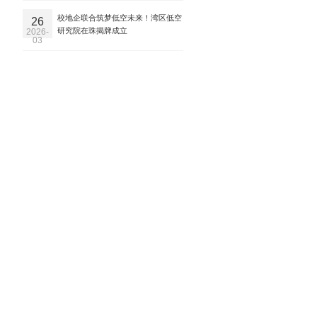
校地企联合筑梦低空未来！湾区低空
26
研究院在珠揭牌成立
2026-
03