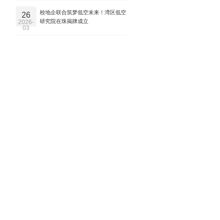
校地企联合筑梦低空未来！湾区低空
26
研究院在珠揭牌成立
2026-
03