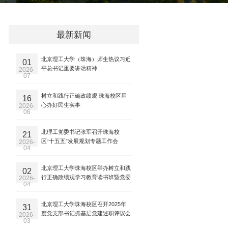
最新新闻
北京理工大学（珠海）师生热议习近
01
平总书记重要讲话精神
2026-
07
树立和践行正确政绩观 珠海校区用
16
心办好民生实事
2026-
06
北理工党委书记张军召开珠海校
21
区“十五五”发展规划专题工作会
2026-
04
北京理工大学珠海校区举办树立和践
02
行正确政绩观学习教育读书班暨党委
2026-
04
理论学习中心组学习
北京理工大学珠海校区召开2025年
31
度党支部书记抓基层党建述职评议会
2026-
03