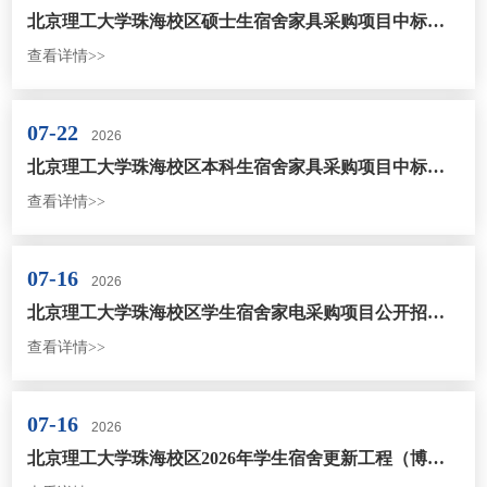
北京理工大学珠海校区硕士生宿舍家具采购项目中标结果公告
查看详情>>
07-22
2026
北京理工大学珠海校区本科生宿舍家具采购项目中标结果公告
查看详情>>
07-16
2026
北京理工大学珠海校区学生宿舍家电采购项目公开招标公告
查看详情>>
07-16
2026
北京理工大学珠海校区2026年学生宿舍更新工程（博士及留学生宿舍）中标公示