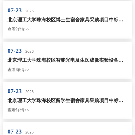
07-23
2026
北京理工大学珠海校区博士生宿舍家具采购项目中标结果公告
查看详情>>
07-23
2026
北京理工大学珠海校区智能光电及生医成像实验设备采购项目公开招标公告
查看详情>>
07-23
2026
北京理工大学珠海校区留学生宿舍家具采购项目中标公告
查看详情>>
07-23
2026