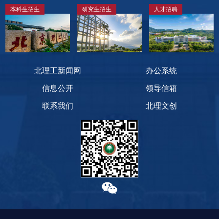
本科生招生
研究生招生
人才招聘
北理工新闻网
办公系统
信息公开
领导信箱
联系我们
北理文创